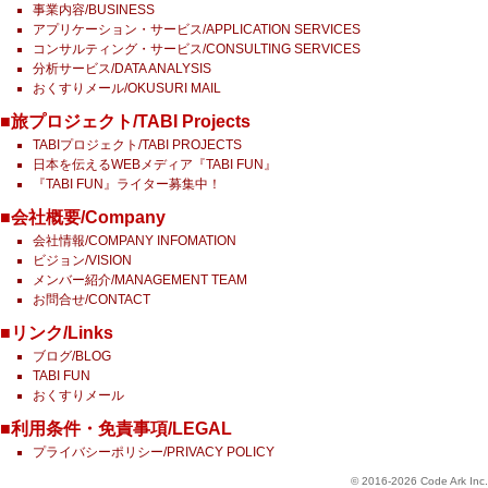
事業内容/BUSINESS
アプリケーション・サービス/APPLICATION SERVICES
コンサルティング・サービス/CONSULTING SERVICES
分析サービス/DATA ANALYSIS
おくすりメール/OKUSURI MAIL
■旅プロジェクト/TABI Projects
TABIプロジェクト/TABI PROJECTS
日本を伝えるWEBメディア『TABI FUN』
『TABI FUN』ライター募集中！
■会社概要/Company
会社情報/COMPANY INFOMATION
ビジョン/VISION
メンバー紹介/MANAGEMENT TEAM
お問合せ/CONTACT
■リンク/Links
ブログ/BLOG
TABI FUN
おくすりメール
■利用条件・免責事項/LEGAL
プライバシーポリシー/PRIVACY POLICY
© 2016-2026 Code Ark Inc.